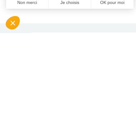
Contacter RH Solutions près de chez vous
AUVERGNE RHÔNE-ALPES
BOURGOGNE-FRANCHE-
COMTÉ
BRETAGNE
CENTRE-VAL DE LOIRE
GRAND EST
HAUTS-DE-FRANCE
ÎLE-DE-FRANCE
NOUVELLE-AQUITAINE
OCCITANIE
PAYS DE LA LOIRE
PROVENCE-ALPES-CÔTE
D'AZUR