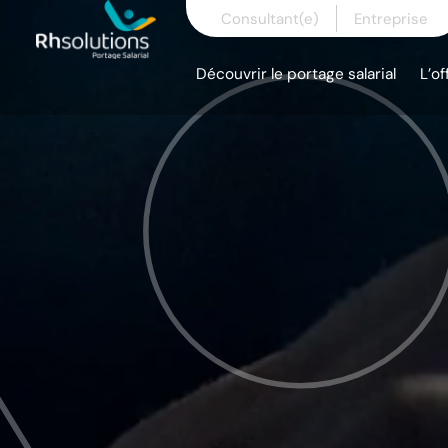
Skip
Consultant(e)
Entreprise
to
content
Découvrir le portage salarial
L’of