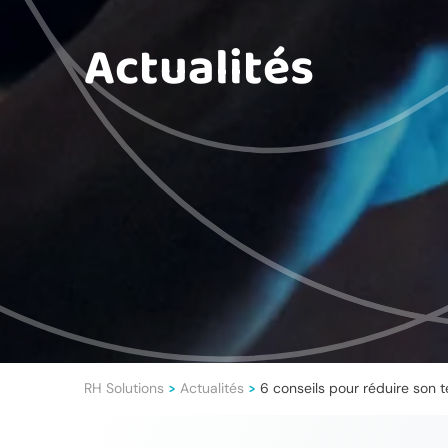
Actualités
RH Solutions
Actualités
6 conseils pour réduire son
>
>