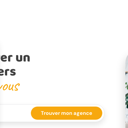
er un
ers
vous