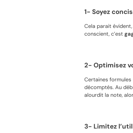
1- Soyez concis
Cela parait évident
conscient, c’est
gag
2- Optimisez vo
Certaines formule
décomptés. Au début
alourdit la note, al
3- Limitez l’uti