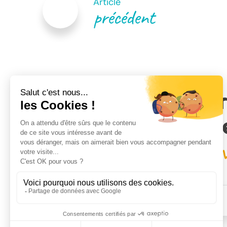
de
Article
précédent
l’article
Venez rencontr
de nos conseill
proche de chez 