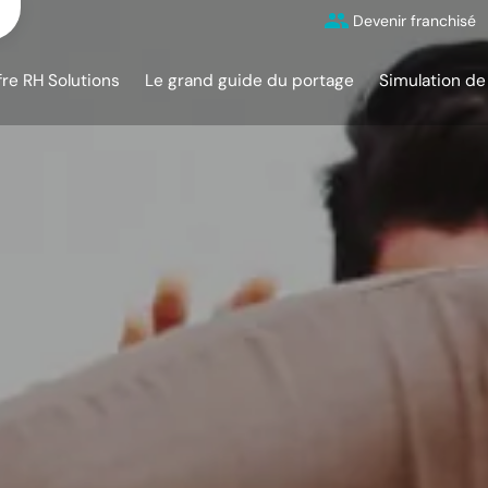
Devenir franchisé
fre RH Solutions
Le grand guide du portage
Simulation de 