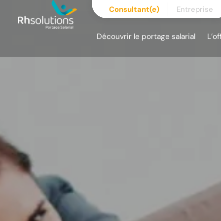
Skip
Consultant(e)
Entreprise
to
content
Découvrir le portage salarial
L’of