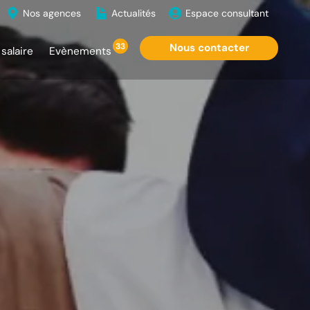
Nos agences
Actualités
Espace consultant
33
Nous contacter
salaire
Evènements