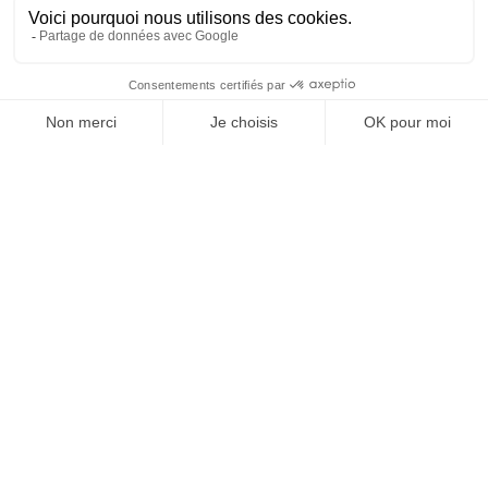
Grenoble
Annecy
26 août 2026
26 août 2026
14:00
14:00
Animé par
Animé par
Axel Chevarin
Axel CHEVARIN
Indépendant /
RI – indépendant /
Freelance ET
freelance et
Salarié
salarié
Je m'inscris
Je m'inscris
VISIOCONFÉRENCE
VISIOCONFÉRENCE
Bourg-en-Bresse
Chambéry