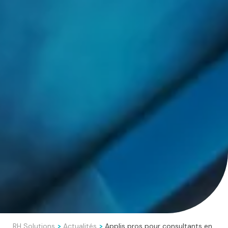
RH Solutions
Actualités
Applis pros pour consultants en
>
>