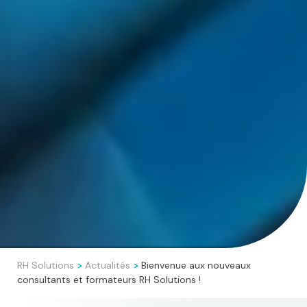
RH Solutions
Actualités
Bienvenue aux nouveaux
>
>
consultants et formateurs RH Solutions !