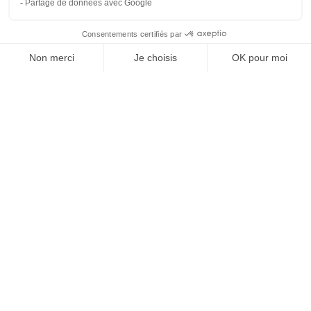
Maxime G : formation management et de
formateurs (RH Solutions Saint-Nazaire),
Dominique D. : Formateur (RH Solutions
Toulouse)
Patrice F : formation des forces de vente
(RH Solutions Saint-Nazaire),
Josselin T. : Formateur Géographie (RH
Solutions Toulouse)
Céline G. : Formation (RH Solutions
Toulouse),
Greg L. : Formation (RH Solutions
Toulouse),
Hervé W. : Formation (RH Solutions
Toulouse),
Nathalie F. : Secrétariat (RH Solutions
Toulouse),
Nicolas B. : Formation (RH Solutions