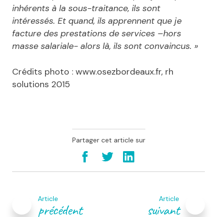
inhérents à la sous-traitance, ils sont
intéressés. Et quand, ils apprennent que je
facture des prestations de services –hors
masse salariale- alors là, ils sont convaincus. »
Crédits photo : www.osezbordeaux.fr, rh
solutions 2015
Partager cet article sur
Navigation
de
Article
Article
l’article
précédent
suivant