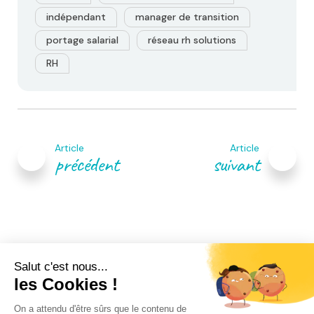
indépendant
manager de transition
portage salarial
réseau rh solutions
RH
Navigation
de
Article
Article
l’article
précédent
suivant
Venez rencontrer un de
proche de
nos conseillers