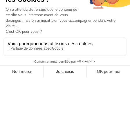
Ne jamais envoyer de mailings « massifs »
ou non personnalisés vers les prospects
présents dans votre base de prospection
sans avoir obtenu leur accord préalable.
Évitez de copier-coller les coordonnées de
contacts : pensez plutôt à exporter des
contacts existants notamment via l’export
des contacts Linkedin.
Formez vous à la prospection: vous pouvez
suivre des formations de e-learning ou
faire valoir vos droits à la formation [ voir :
www.moncompteactivite.gouv.fr
].
Si vous êtes dans un grand
réseau de
portage salarial
, vous pouvez bénéficier
de formations en contactant
votre agence
RH Solutions
.