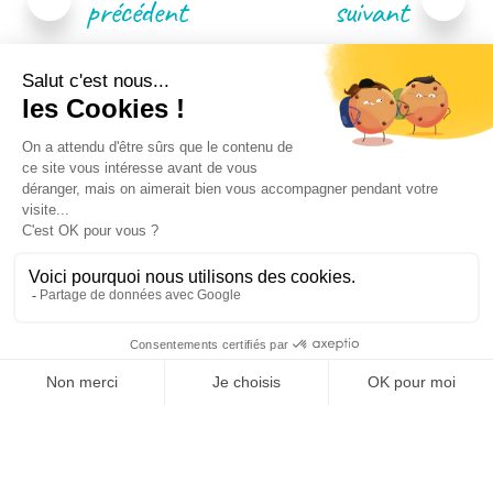
l’article
précédent
suivant
Venez rencontrer un de
proche de
nos conseillers
chez vous