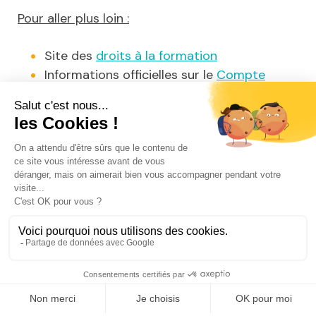
Pour aller plus loin :
Site des
droits à la formation
Informations officielles sur le
Compte
Personnel d’Activité
Le site cu
C3P www.preventionpenibilite.fr
Partager cet article sur
Navigation
de
Article
Article
l’article
précédent
suivant