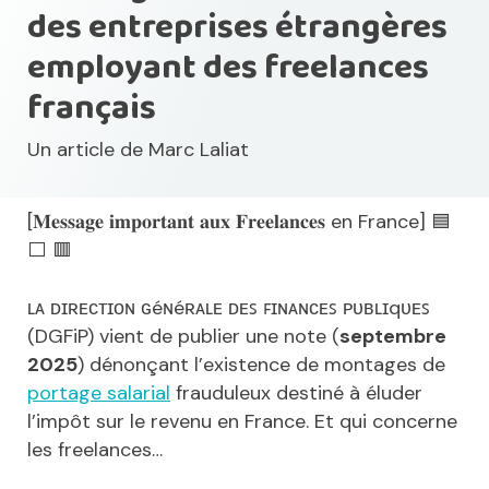
des entreprises étrangères
employant des freelances
français
Un article de
Marc Laliat
[𝐌𝐞𝐬𝐬𝐚𝐠𝐞 𝐢𝐦𝐩𝐨𝐫𝐭𝐚𝐧𝐭 𝐚𝐮𝐱 𝐅𝐫𝐞𝐞𝐥𝐚𝐧𝐜𝐞𝐬 en France] 🟦
⬜ 🟥
ʟᴀ ᴅɪʀᴇᴄᴛɪᴏɴ ɢéɴéʀᴀʟᴇ ᴅᴇꜱ ꜰɪɴᴀɴᴄᴇꜱ ᴩᴜʙʟɪqᴜᴇꜱ
(DGFiP) vient de publier une note (
septembre
2025
) dénonçant l’existence de montages de
portage salarial
frauduleux destiné à éluder
l’impôt sur le revenu en France. Et qui concerne
les freelances…