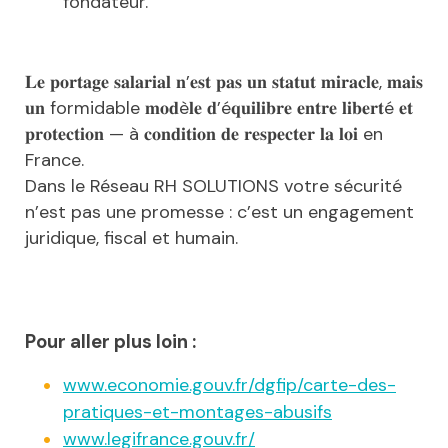
fondateur.
𝐋𝐞 𝐩𝐨𝐫𝐭𝐚𝐠𝐞 𝐬𝐚𝐥𝐚𝐫𝐢𝐚𝐥 𝐧’𝐞𝐬𝐭 𝐩𝐚𝐬 𝐮𝐧 𝐬𝐭𝐚𝐭𝐮𝐭 𝐦𝐢𝐫𝐚𝐜𝐥𝐞, 𝐦𝐚𝐢𝐬
𝐮𝐧 formidable 𝐦𝐨𝐝è𝐥𝐞 𝐝’é𝐪𝐮𝐢𝐥𝐢𝐛𝐫𝐞 𝐞𝐧𝐭𝐫𝐞 𝐥𝐢𝐛𝐞𝐫𝐭é 𝐞𝐭
𝐩𝐫𝐨𝐭𝐞𝐜𝐭𝐢𝐨𝐧 — à 𝐜𝐨𝐧𝐝𝐢𝐭𝐢𝐨𝐧 𝐝𝐞 𝐫𝐞𝐬𝐩𝐞𝐜𝐭𝐞𝐫 𝐥𝐚 𝐥𝐨𝐢 en
France.
Dans le Réseau RH SOLUTIONS votre sécurité
n’est pas une promesse : c’est un engagement
juridique, fiscal et humain.
Pour aller plus loin :
www.economie.gouv.fr/dgfip/carte-des-
pratiques-et-montages-abusifs
www.legifrance.gouv.fr/