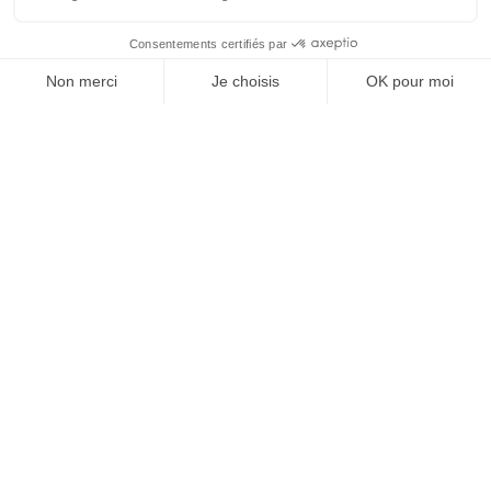
Inscrivez-vous à notre
Newsletter
NOS AUTRES SITES
Qui sommes nous ?
Mentions légales
Devenir franchisé
Politique de
Espace Presse
confidentialité
Web TV
Crédits