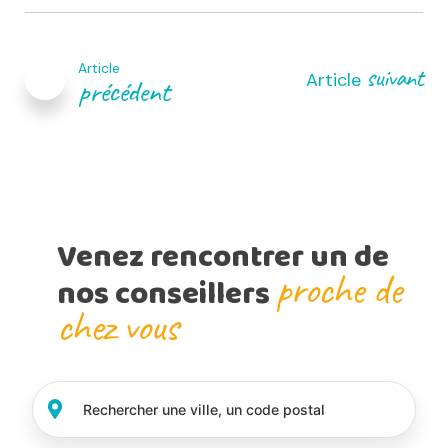
Navigation
de
Article
suivant
l’article
Article
précédent
Venez rencontrer un de
proche de
nos conseillers
chez vous