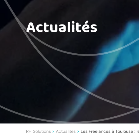
Actualités
RH Solutions
Actualités
Les Freelances à Toulouse : le
>
>