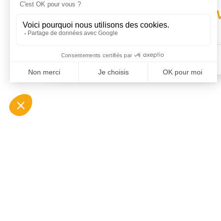
proche de chez 
Contacter RH Solutions près de chez vous
AUVERGNE RHÔNE-ALPES
BOURGOGNE-FRANCHE-
COMTÉ
BRETAGNE
CENTRE-VAL DE LOIRE