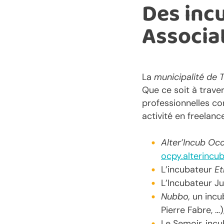
Des incu
Associat
La
municipalité de 
Que ce soit à traver
professionnelles co
activité en freelan
Alter’Incub Oc
ocpy.alterincu
L’incubateur
Et
L’Incubateur Ju
Nubbo,
un incub
Pierre Fabre, …)
Le Semoir, incu