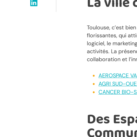
La ville
Toulouse, c’est bie
florissantes, qui at
logiciel, le marketi
activités. La prése
collaboration et l’i
AEROSPACE VA
AGRI SUD-OUE
CANCER BIO-
Des Esp
Commun