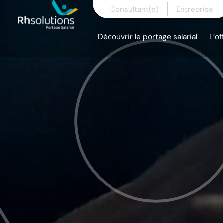
Skip
Consultant(e)
Entreprise
to
content
Découvrir le portage salarial
L’of