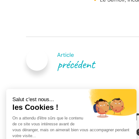
Navigation
de
Article
précédent
l’article
Venez rencontr
de nos conseill