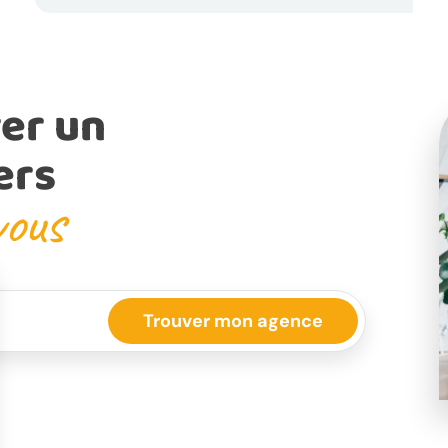
er un
ers
vous