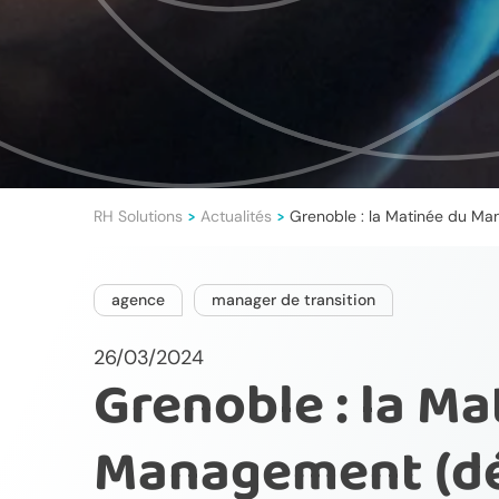
RH Solutions
Actualités
Grenoble : la Matinée du Ma
>
>
agence
manager de transition
26/03/2024
Grenoble : la Ma
Management (dé