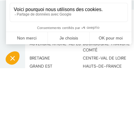
Contacter RH Solutions près de chez vous
AUVERGNE RHÔNE-ALPES
BOURGOGNE-FRANCHE-
COMTÉ
BRETAGNE
CENTRE-VAL DE LOIRE
GRAND EST
HAUTS-DE-FRANCE
ÎLE-DE-FRANCE
NOUVELLE-AQUITAINE
OCCITANIE
PAYS DE LA LOIRE
PROVENCE-ALPES-CÔTE
D'AZUR