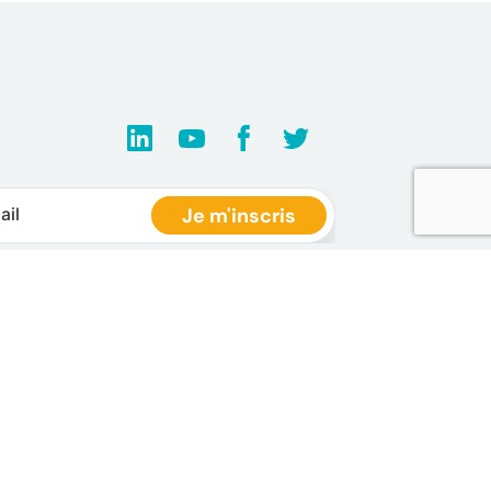
S AUTRES SITES
ntions légales
litique de confidentialité
édits