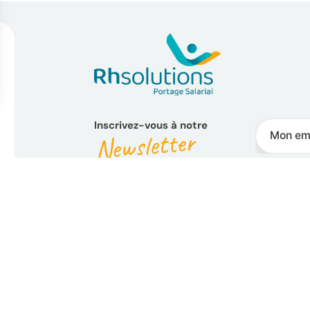
Inscrivez-vous à notre
Newsletter
NO
Qui sommes nous ?
Me
Devenir franchisé
Po
Espace Presse
Cr
Web TV