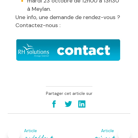
mardi 23 octobre de 12h00 à 13h30
à Meylan.
Une info, une demande de rendez-vous ?
Contactez-nous :
Partager cet article sur
Navigation
de
Article
Article
l’article
précédent
suivant