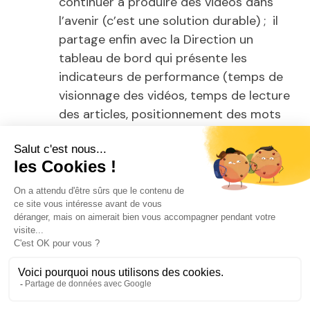
continuer à produire des videos dans
l’avenir (c’est une solution durable) ; il
partage enfin avec la Direction un
tableau de bord qui présente les
indicateurs de performance (temps de
visionnage des vidéos, temps de lecture
des articles, positionnement des mots
clés…) pour mesurer l’impact de la
nouvelle stratégie sur le trafic et les
conversions.
En utilisant la pensée critique et la résolution
de problèmes de manière efficace, le
consultant en marketing digital peut aider son
client à surmonter un défi majeur et à atteindre
ses objectifs commerciaux en ligne.