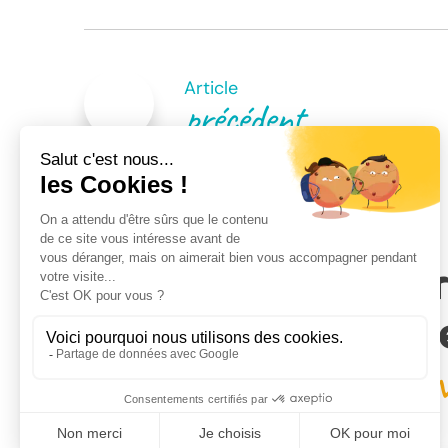
Navigation
de
Article
précédent
l’article
Venez rencontr
de nos conseill
proche de chez 