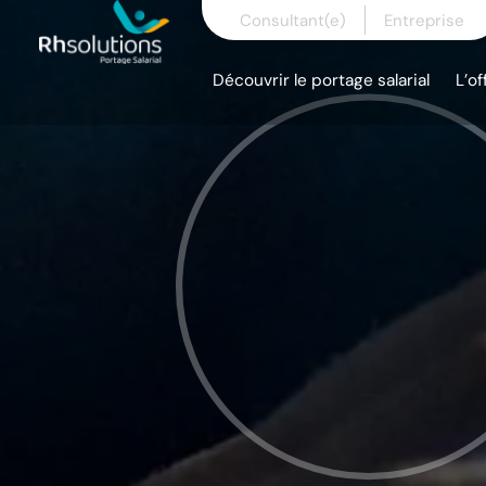
Skip
Consultant(e)
Entreprise
to
content
Découvrir le portage salarial
L’of