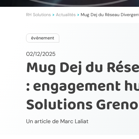
RH Solutions
Actualités
Mug Dej du Réseau Divergen
>
>
événement
02/12/2025
Mug Dej du Rés
: engagement h
Solutions Greno
Un article de
Marc Laliat