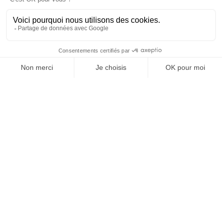
Newsletter
NOS AUTRES SITES
Qui sommes nous ?
Mentions légales
Devenir franchisé
Politique de
Espace Presse
confidentialité
Web TV
Crédits
Contacter RH Solutions
près de chez vous
AUVERGNE RHÔNE-ALPES
BOURGOGNE-FRANCHE-
COMTÉ
BRETAGNE
CENTRE-VAL DE LOIRE