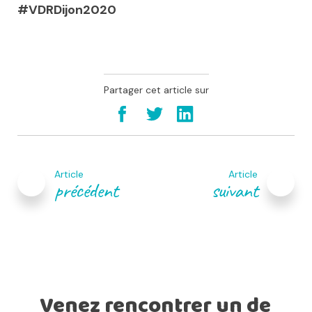
#VDRDijon2020
Partager cet article sur
Navigation
de
Article
Article
l’article
précédent
suivant
Venez rencontrer un de