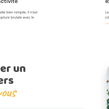
ctivité
e
le bien remplie, il n’est
Le
rupture brutale avec le
cô
er un
ers
vous