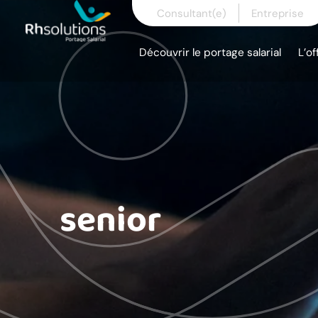
Skip
Consultant(e)
Entreprise
to
content
Découvrir le portage salarial
L’of
senior