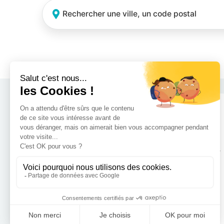
Contacter RH Solutions près de chez vous
AUVERGNE RHÔNE-ALPES
BOURGOGNE-FRANCHE-
COMTÉ
BRETAGNE
CENTRE-VAL DE LOIRE
GRAND EST
HAUTS-DE-FRANCE
ÎLE-DE-FRANCE
NOUVELLE-AQUITAINE
OCCITANIE
PAYS DE LA LOIRE