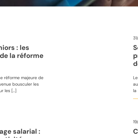
31
ors : les
S
de la réforme
p
d
une réforme majeure de
Le
venue bousculer les
au
r les […]
la
19
age salarial :
C