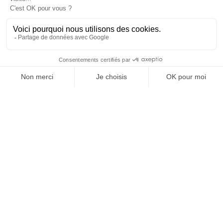
Contacter RH Solutions
près de chez vous
AUVERGNE RHÔNE-ALPES
BOURGOGNE-FRANCHE-
COMTÉ
BRETAGNE
CENTRE-VAL DE LOIRE
GRAND EST
HAUTS-DE-FRANCE
ÎLE-DE-FRANCE
NOUVELLE-AQUITAINE
OCCITANIE
PAYS DE LA LOIRE
PROVENCE-ALPES-CÔTE
D'AZUR
© Rh Solutions 2026 Tous droits réservés