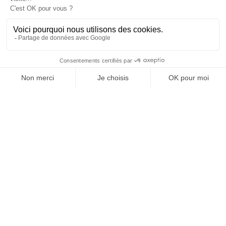
Contacter RH Solutions
près de chez vous
AUVERGNE RHÔNE-ALPES
BOURGOGNE-FRANCHE-
COMTÉ
BRETAGNE
CENTRE-VAL DE LOIRE
GRAND EST
HAUTS-DE-FRANCE
ÎLE-DE-FRANCE
NOUVELLE-AQUITAINE
OCCITANIE
PAYS DE LA LOIRE
PROVENCE-ALPES-CÔTE
D'AZUR
© Rh Solutions 2026 Tous droits réservés