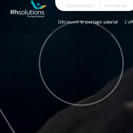
Skip
Consultant(e)
Entreprise
to
content
Découvrir le portage salarial
L’of