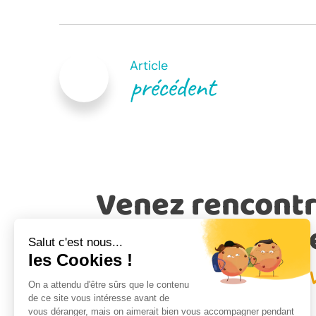
Navigation
de
Article
précédent
l’article
Venez rencontr
de nos conseill
proche de chez 