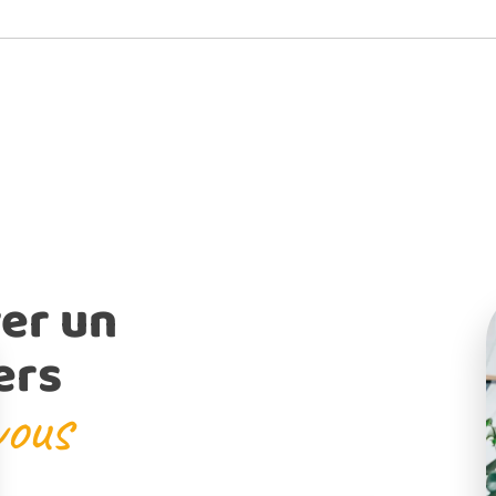
er un
ers
vous