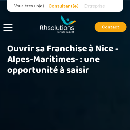
Skip
Vous êtes un(e)
Consultant(e)
Entreprise
to
content
Contact
Ouvrir sa Franchise à Nice -
Alpes-Maritimes- : une
opportunité à saisir