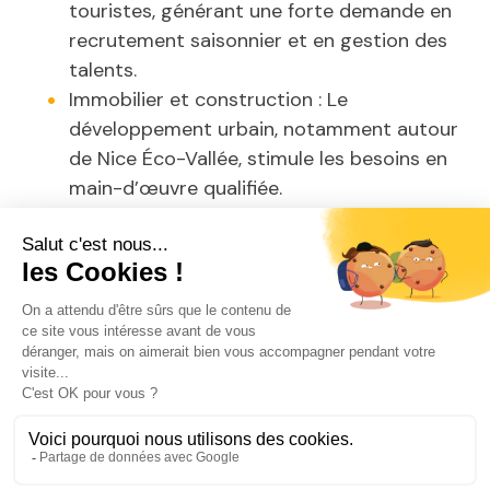
touristes, générant une forte demande en
recrutement saisonnier et en gestion des
talents.
Immobilier et construction : Le
développement urbain, notamment autour
de Nice Éco-Vallée, stimule les besoins en
main-d’œuvre qualifiée.
Santé et bien-être : Avec des
établissements comme l’Hôpital Pasteur
et des entreprises en biotechnologie, la
demande en professionnels qualifiés ne
cesse de croître.
Transport et logistique : Le port de Nice et
les infrastructures de transport génèrent
des opportunités dans la gestion de
projets et les services logistiques.