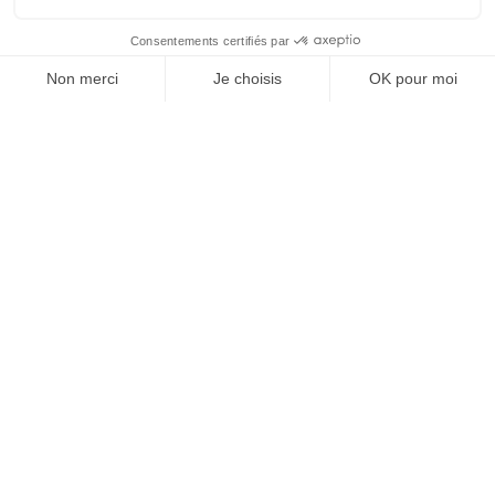
Santé, médico-social et fonctions support
:
missions en qualité, gestion des risques,
organisation, systèmes d’information,
coordination de projets ou accompagnement
de structures de santé.
Textile, industrie légère et transition
responsable
: besoins en sourcing,
industrialisation, RSE, économie circulaire,
gestion opérationnelle et développement
commercial, notamment autour de Bel Air
Textile