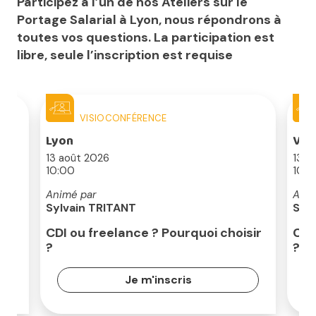
Participez à l’un de nos Ateliers sur le
Portage Salarial à Lyon, nous répondrons à
toutes vos questions. La participation est
libre, seule l’inscription est requise
VISIOCONFÉRENCE
Lyon
Vil
13 août 2026
13 a
10:00
10:0
Animé par
Anim
Sylvain TRITANT
Syl
CDI ou freelance ? Pourquoi choisir
CDI
?
?
Je m'inscris