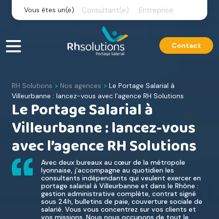
Skip
Vous êtes un(e)
Consultant(e)
Entreprise
to
content
Contact
RH Solutions
Nos agences
Le Portage Salarial à
>
>
Villeurbanne : lancez-vous avec l’agence RH Solutions
Le Portage Salarial à
Villeurbanne : lancez-vous
avec l’agence RH Solutions
Avec deux bureaux au cœur de la métropole
lyonnaise, j'accompagne au quotidien les
consultants indépendants qui veulent exercer en
portage salarial à Villeurbanne et dans le Rhône :
gestion administrative complète, contrat signé
sous 24h, bulletins de paie, couverture sociale de
salarié. Vous vous concentrez sur vos clients et
vos missions. Nous nous occupons de tout le