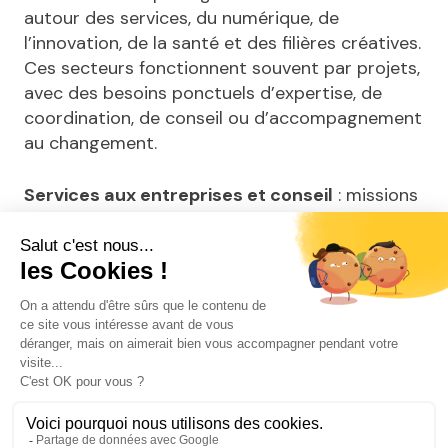
autour des services, du numérique, de
l’innovation, de la santé et des filières créatives.
Ces secteurs fonctionnent souvent par projets,
avec des besoins ponctuels d’expertise, de
coordination, de conseil ou d’accompagnement
au changement.
Services aux entreprises et conseil
: missions
en stratégie, organisation, ressources
humaines, conduite du changement, AMOA,
gestion de projet ou optimisation des
processus.
Industries culturelles et créatives
:
opportunités en communication, audiovisuel,
jeu vidéo, contenus web, marketing digital,
design et accompagnement de projets créatifs.