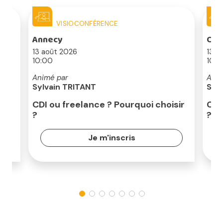
VISIOCONFÉRENCE
Annecy
Cha
13 août 2026
13 a
10:00
10:0
Animé par
Anim
Sylvain TRITANT
Syl
CDI ou freelance ? Pourquoi choisir
CDI
?
?
Je m'inscris