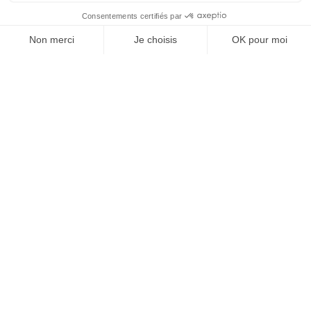
Baptiste G
Je suis en portage chez RH
Solutions depuis plus de 5 ans.
Cette solution me permet de ne
pas perdre de temps sur les
aspects administratifs et de me
concentrer sur les missions
auprès de mes clients. Formule
idéale pour moi. Au delà de la
souplesse et de la liberté de ce
statut, j'apprécie également la
réactivité et la sympathie de Aude
et de son équipe ! Baptiste G.
31/10/2021