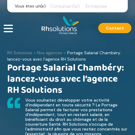
Skip
Vous êtes un(e)
Consultant(e)
Entreprise
to
content
Contact
RH Solutions
Nos agences
Portage Salarial Chambéry:
>
>
lancez-vous avec l’agence RH Solutions
Portage Salarial Chambéry:
lancez-vous avec l’agence
RH Solutions
Vous souhaitez développer votre activité
d'indépendant en toute sécurité ? Le Portage
Salarial permet de facturer vos prestations
d'indépendant, tout en restant salarié, en
bénéficiant du droit au chômage et de la
couverture Santé. RH Solutions s'occupe de
l'administratif afin que vous restiez concentrés sur
l'essentiel : la réussite de vos missions