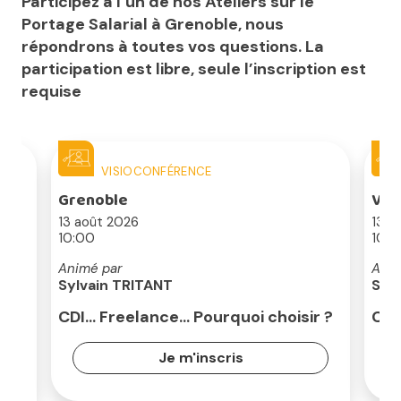
Participez à l’un de nos Ateliers sur le
Portage Salarial à Grenoble, nous
répondrons à toutes vos questions. La
participation est libre, seule l’inscription est
requise
VISIOCONFÉRENCE
Grenoble
Val
13 août 2026
13 a
10:00
10:0
Animé par
Anim
Sylvain TRITANT
Syl
rié
CDI… Freelance… Pourquoi choisir ?
CDI
Je m'inscris