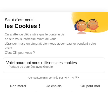
Les autres secteurs
à Grenoble
porteurs
À Grenoble, les consultants en portage salarial
peuvent intervenir sur des projets techniques
et stratégiques à forte valeur ajoutée. Les
entreprises locales recherchent notamment
des compétences en gestion de projet,
transformation numérique, industrialisation,
qualité, data, innovation et transition
énergétique.
Microélectronique, numérique et
technologies avancées
: missions en systèmes
embarqués, semi-conducteurs, cybersécurité,