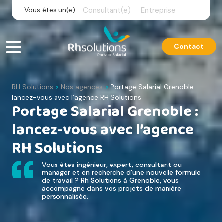
Skip
Vous êtes un(e)
Consultant(e)
Entreprise
to
content
Contact
RH Solutions
Nos agences
Portage Salarial Grenoble :
>
>
lancez-vous avec l’agence RH Solutions
Portage Salarial Grenoble :
lancez-vous avec l’agence
RH Solutions
Vous êtes ingénieur, expert, consultant ou
manager et en recherche d’une nouvelle formule
de travail ? Rh Solutions à Grenoble, vous
accompagne dans vos projets de manière
personnalisée.