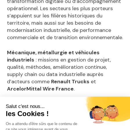
transformation digitale ou d’accompagnement
opérationnel. Les secteurs les plus porteurs
s’appuient sur les filières historiques du
territoire, mais aussi sur les besoins de
modernisation industrielle, de performance
commerciale et de transition environnementale.
Mécanique, métallurgie et véhicules
industriels
: missions en gestion de projet,
qualité, méthodes, amélioration continue,
supply chain ou data industrielle auprès
d’acteurs comme
Renault Trucks
et
ArcelorMittal Wire France
.
Agroalimentaire et foodtech
: opportunités
en qualité, innovation produit, R&D, marketing,
réglementation, packaging ou développement
commercial, avec le
Technopole Alimentec
,