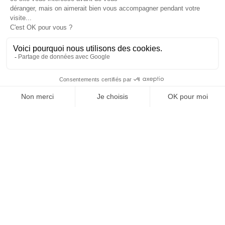
Giraudet
et
Bresse Bleu
.
Plasturgie et matériaux composites
:
missions en industrialisation, achats,
performance, éco-conception, qualité ou
transformation des procédés, dans un
département reconnu comme le premier pôle
plasturgique national.
Distribution professionnelle, logistique et
services B2B
: besoins en organisation, CRM,
digitalisation, pilotage commercial, achats ou
structuration de projets, notamment autour de
Martin Belaysoud
et des zones d’activités
comme
CADRAN A40
.
Bois, construction et transition énergétique
:
missions en RSE, efficacité énergétique,