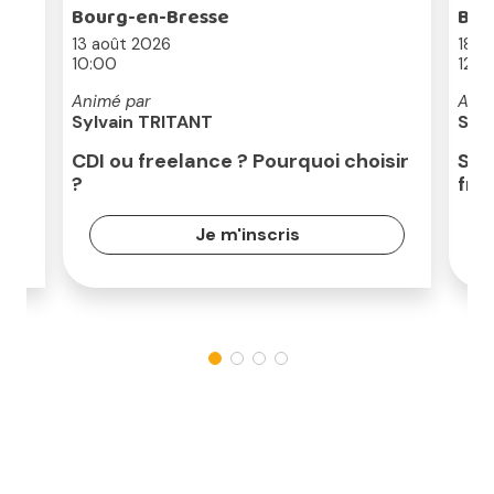
Bourg-en-Bresse
Bou
13 août 2026
18 a
10:00
12:3
Animé par
Anim
Sylvain TRITANT
Sév
CDI ou freelance ? Pourquoi choisir
Séc
?
fre
Je m'inscris