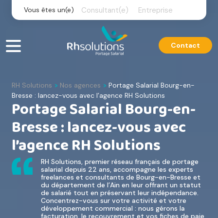
Skip
Vous êtes un(e)
Consultant(e)
Entreprise
to
content
Contact
RH Solutions
Nos agences
Portage Salarial Bourg-en-
>
>
Bresse : lancez-vous avec l’agence RH Solutions
Portage Salarial Bourg-en-
Bresse : lancez-vous avec
l’agence RH Solutions
RH Solutions, premier réseau français de portage
salarial depuis 22 ans, accompagne les experts
freelances et consultants de Bourg-en-Bresse et
du département de l’Ain en leur offrant un statut
de salarié tout en préservant leur indépendance.
Concentrez-vous sur votre activité et votre
développement commercial : nous gérons la
facturation, le recouvrement et vos fiches de paie