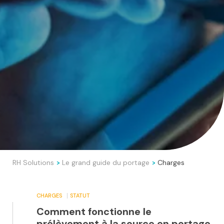
RH Solutions
Le grand guide du portage
Charges
>
>
CHARGES
STATUT
Comment fonctionne le
prélèvement à la source en portage