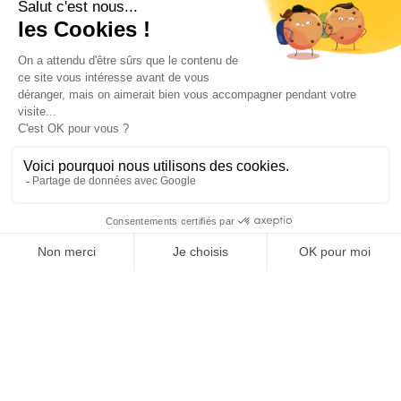
NOS AUTRES SITES
Qui sommes nous ?
Mentions légales
Devenir franchisé
Politique de
Espace Presse
confidentialité
Web TV
Crédits
Contacter RH Solutions
près de chez vous
AUVERGNE RHÔNE-ALPES
BOURGOGNE-FRANCHE-
COMTÉ
BRETAGNE
CENTRE-VAL DE LOIRE
GRAND EST
HAUTS-DE-FRANCE
ÎLE-DE-FRANCE
NOUVELLE-AQUITAINE