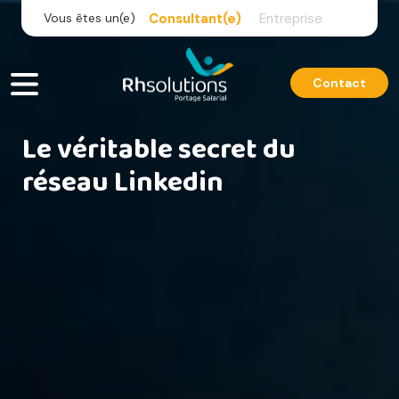
Skip
Vous êtes un(e)
Consultant(e)
Entreprise
to
content
Contact
Le véritable secret du
réseau Linkedin