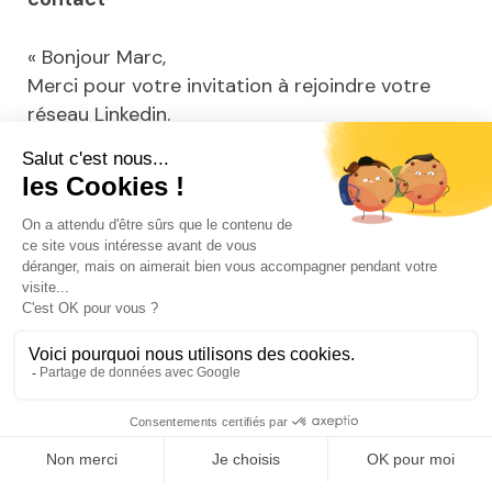
« Bonjour Marc,
Merci pour votre invitation à rejoindre votre
réseau Linkedin.
J’ai pour habitude de me présenter rapidement
à mes nouveaux contacts, alors je me lance.
J’accompagne depuis 3 ans mes clients dans
leur stratégie marketing et communication. J’ai
créé à cette occasion l’agence XXX. Au plaisir
d’en savoir plus sur votre activité et de savoir
ce qui vous a donné envie d’entrer en contact
avec moi,
Bien cordialement,
Anna »
Cas 6 : une demande liée à un événement