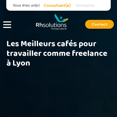
Skip
Vous êtes un(e)
Consultant(e)
Entreprise
to
content
Contact
Les Meilleurs cafés pour
travailler comme freelance
à Lyon