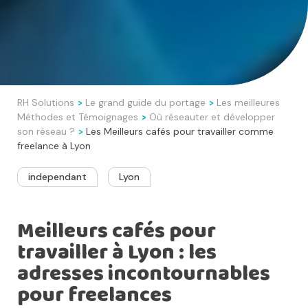
RH Solutions
Le grand guide du portage
Les meilleures
>
>
Méthodes et Témoignages
Où réseauter et développer
>
son réseau ?
Les Meilleurs cafés pour travailler comme
>
freelance à Lyon
independant
Lyon
Meilleurs cafés pour
travailler à Lyon : les
adresses incontournables
pour freelances