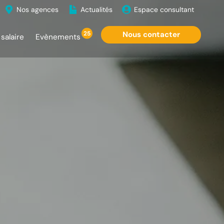
Nos agences
Actualités
Espace consultant
25
Nous contacter
salaire
Evènements