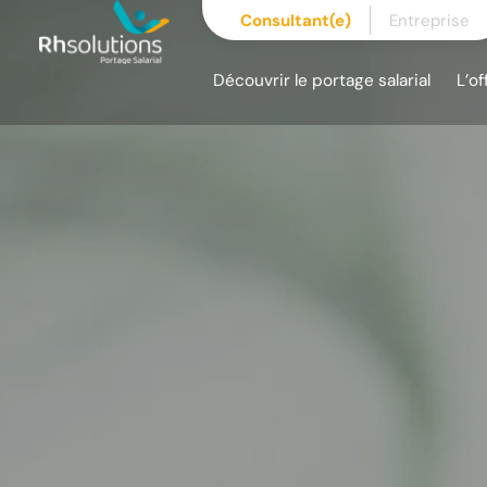
Skip
Consultant(e)
Entreprise
to
content
Découvrir le portage salarial
L’of