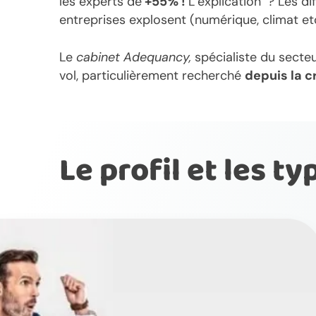
les experts de
+55% !
L’explication ? Les d
entreprises explosent (numérique, climat et
Le
cabinet Adequancy,
spécialiste du secte
vol, particulièrement recherché
depuis la c
Le profil et les t