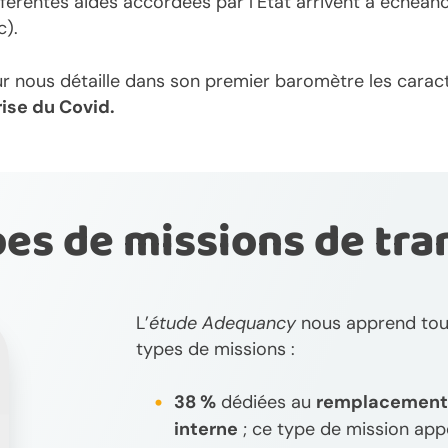
ifférentes aides accordées par l’État arrivent à échéan
c).
ur nous détaille dans son premier baromètre les caract
rise du Covid.
ypes de missions de tra
L’
étude Adequancy
nous apprend tout
types de missions :
38 %
dédiées au
remplacement 
interne
; ce type de mission ap