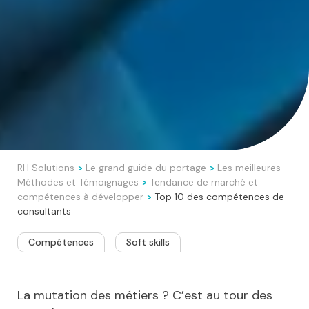
RH Solutions
Le grand guide du portage
Les meilleures
>
>
Méthodes et Témoignages
Tendance de marché et
>
compétences à développer
Top 10 des compétences de
>
consultants
Compétences
Soft skills
La mutation des métiers ? C’est au tour des