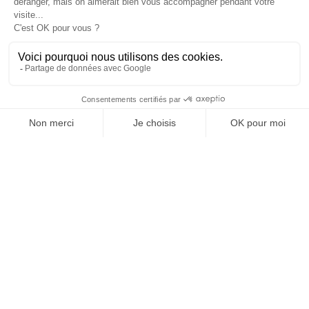
exigences) que chacun devra développer et
notamment les consultants afin de s’adapter à
la mue économique.
La résolution de problèmes
complexes, le développement de la
pensée critique, la capacité de
jugement et de décision
L’adaptation grâce à la créativité et à
la flexibilité cognitive
Le people management, négociation,
orientation service, intelligence
émotionnelle, la capacité à se
coordonner avec les autres.