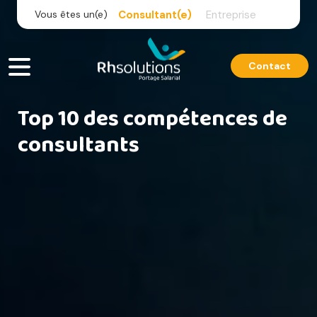
Skip
Vous êtes un(e)
Consultant(e)
Entreprise
to
content
Contact
Top 10 des compétences de
consultants