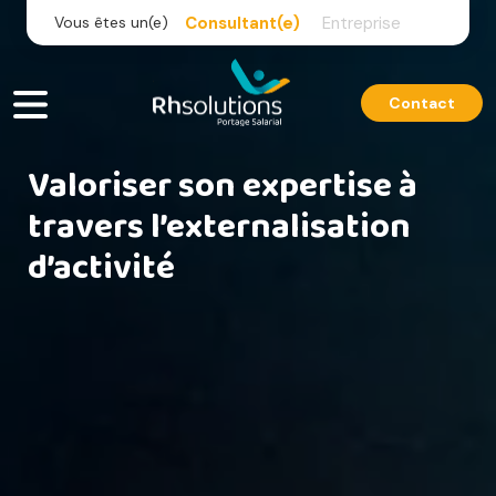
Skip
Vous êtes un(e)
Consultant(e)
Entreprise
to
content
Contact
Valoriser son expertise à
travers l’externalisation
d’activité