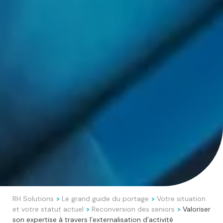
RH Solutions
Le grand guide du portage
Votre situation
>
>
et votre statut actuel
Reconversion des seniors
Valoriser
>
>
son expertise à travers l’externalisation d’activité