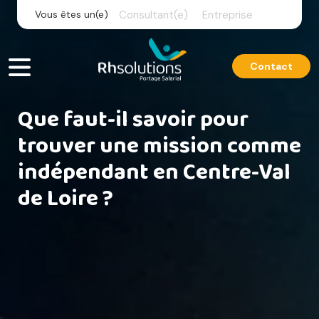
Skip
Vous êtes un(e)
Consultant(e)
Entreprise
to
content
Contact
Que faut-il savoir pour
trouver une mission comme
indépendant en Centre-Val
de Loire ?