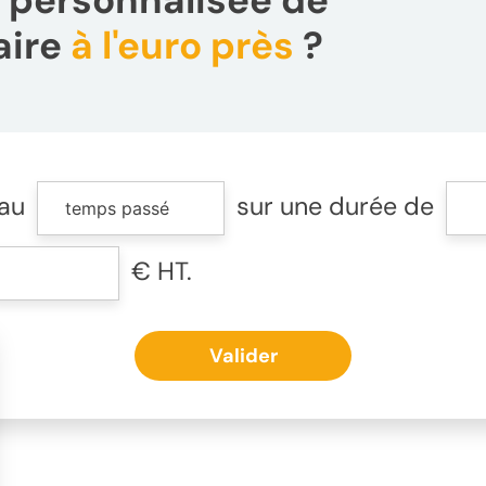
 personnalisée de
aire
à l'euro près
?
au
sur une durée de
€ HT.
Valider