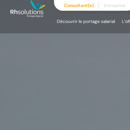
Skip
Consultant(e)
Entreprise
to
content
Découvrir le portage salarial
L’of