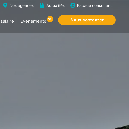
Nos agences
Actualités
Espace consultant
25
Nous contacter
salaire
Evènements