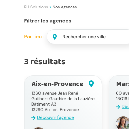
RH Solutions
Nos agences
>
Filtrer les agences
Par lieu :
3
résultats
Aix-en-Provence
Mars
1330 avenue Jean René
60 av
Guilibert Gauthier de la Lauzière
13016
Bâtiment A3
Déc
13290
Aix-en-Provence
Découvrir l'agence