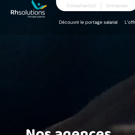
Skip
Consultant(e)
Entreprise
to
content
Découvrir le portage salarial
L’off
Nos agences