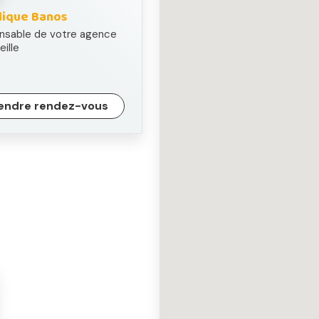
lique Banos
nsable de votre agence
eille
endre rendez-vous