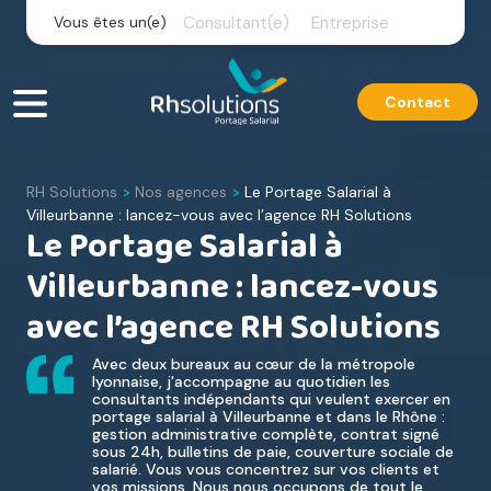
Skip
Vous êtes un(e)
Consultant(e)
Entreprise
to
content
Contact
RH Solutions
Nos agences
Le Portage Salarial à
>
>
Villeurbanne : lancez-vous avec l’agence RH Solutions
Le Portage Salarial à
Villeurbanne : lancez-vous
avec l’agence RH Solutions
Avec deux bureaux au cœur de la métropole
lyonnaise, j'accompagne au quotidien les
consultants indépendants qui veulent exercer en
portage salarial à Villeurbanne et dans le Rhône :
gestion administrative complète, contrat signé
sous 24h, bulletins de paie, couverture sociale de
salarié. Vous vous concentrez sur vos clients et
vos missions. Nous nous occupons de tout le