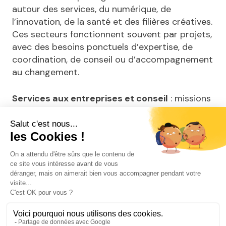
autour des services, du numérique, de
l’innovation, de la santé et des filières créatives.
Ces secteurs fonctionnent souvent par projets,
avec des besoins ponctuels d’expertise, de
coordination, de conseil ou d’accompagnement
au changement.
Services aux entreprises et conseil
: missions
en stratégie, organisation, ressources
humaines, conduite du changement, AMOA,
gestion de projet ou optimisation des
processus.
Industries culturelles et créatives
:
opportunités en communication, audiovisuel,
jeu vidéo, contenus web, marketing digital,
design et accompagnement de projets créatifs.