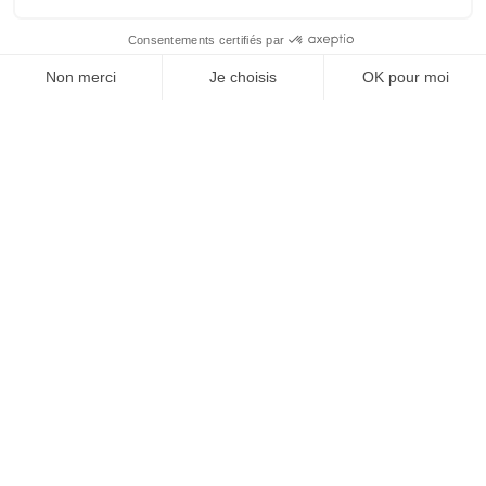
Santé, médico-social et fonctions support
:
missions en qualité, gestion des risques,
organisation, systèmes d’information,
coordination de projets ou accompagnement
de structures de santé.
Textile, industrie légère et transition
responsable
: besoins en sourcing,
industrialisation, RSE, économie circulaire,
gestion opérationnelle et développement
commercial, notamment autour de Bel Air
Textile