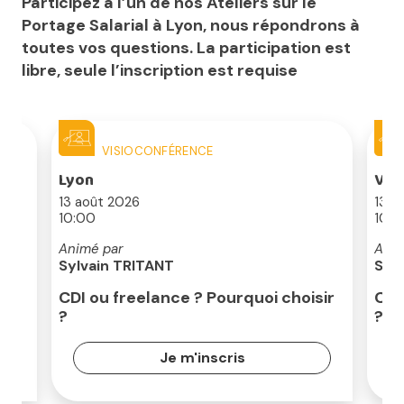
Participez à l’un de nos Ateliers sur le
Portage Salarial à Lyon, nous répondrons à
toutes vos questions. La participation est
libre, seule l’inscription est requise
VISIOCONFÉRENCE
Lyon
Vil
13 août 2026
13 a
10:00
10:0
Animé par
Anim
Sylvain TRITANT
Syl
CDI ou freelance ? Pourquoi choisir
CDI
?
?
Je m'inscris