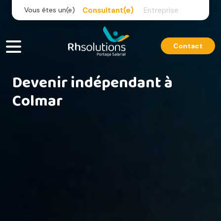
Skip
Vous êtes un(e)
Consultant(e)
Entreprise
to
content
Contact
Devenir indépendant à
Colmar