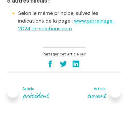
d’autres filleuls !
Selon le même principe, suivez les
indications de la page :
www.parrainage-
2024.rh-solutions.com
Partager cet article sur
Navigation
de
Article
Article
l’article
précédent
suivant