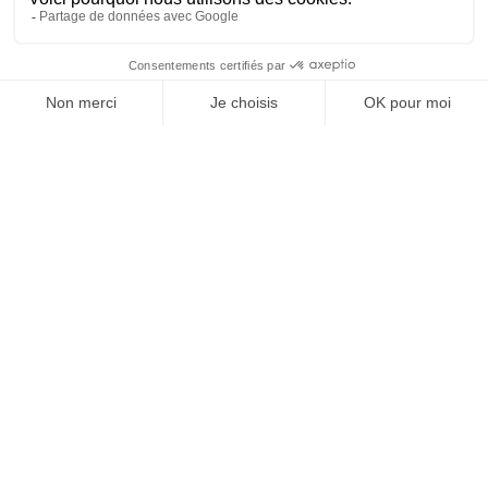
Inscrivez-vous à notre
Newsletter
NOS AUTRES SITES
Qui sommes nous ?
Mentions légales
Devenir franchisé
Politique de
Espace Presse
confidentialité
Web TV
Crédits
Contacter RH Solutions
près de chez vous
AUVERGNE RHÔNE-ALPES
BOURGOGNE-FRANCHE-