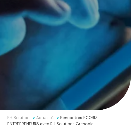
RH Solutions
Actualités
Rencontres ECOBIZ
>
>
ENTREPRENEURS avec RH Solutions Grenoble