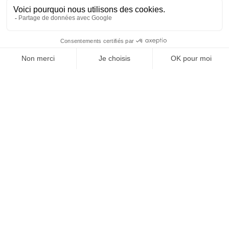
NOS AUTRES SITES
Qui sommes nous ?
Mentions légales
Devenir franchisé
Politique de
Espace Presse
confidentialité
Web TV
Crédits
Contacter RH Solutions
près de chez vous
AUVERGNE RHÔNE-ALPES
BOURGOGNE-FRANCHE-
COMTÉ
BRETAGNE
CENTRE-VAL DE LOIRE
GRAND EST
HAUTS-DE-FRANCE