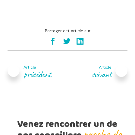
Partager cet article sur
Navigation
de
Article
Article
l’article
précédent
suivant
Venez rencontrer un de
proche de