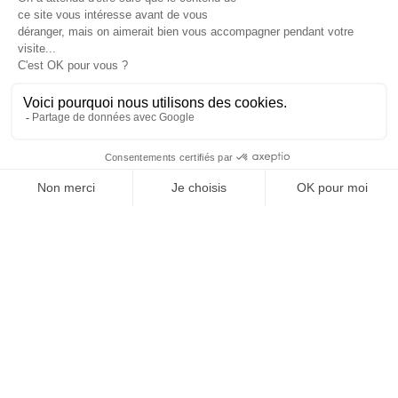
Côté revenus, il faut se renseigner auprès des
organismes car il peut s’avérer que l’intéressé
soit soumit à un
plafond de revenus
,
s’appliquant au total du cumul de pension
versée et de revenus liée à la nouvelle activité.
Si le plafond de revenus est dépassé, le retraité
actif touchera les revenus liés à sa nouvelle
activité. Le complément de retraite sera
conditionné au dépassement du plafond.
Exemple : Si son plafond est limité à 2500€, et
que le retraité gagne 2000€ dans son nouvel
emploi, il ne pourra toucher qu’un maximum de
500€ de retraite.
Un dernier point : le retraité ne peut pas
travailler pour la concurrence car il est lié à un