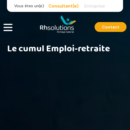
Skip
Vous êtes un(e)
Consultant(e)
Entreprise
to
content
Contact
Le cumul Emploi-retraite