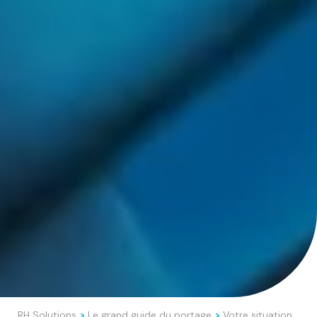
RH Solutions
Le grand guide du portage
Votre situation
>
>