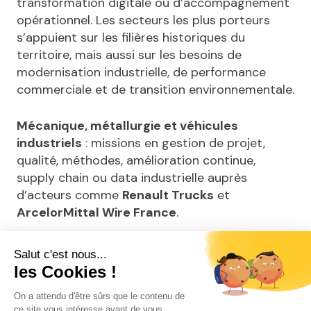
transformation digitale ou d’accompagnement
opérationnel. Les secteurs les plus porteurs
s’appuient sur les filières historiques du
territoire, mais aussi sur les besoins de
modernisation industrielle, de performance
commerciale et de transition environnementale.
Mécanique, métallurgie et véhicules
industriels
: missions en gestion de projet,
qualité, méthodes, amélioration continue,
supply chain ou data industrielle auprès
d’acteurs comme
Renault Trucks
et
ArcelorMittal Wire France
.
Agroalimentaire et foodtech
: opportunités
en qualité, innovation produit, R&D, marketing,
réglementation, packaging ou développement
commercial, avec le
Technopole Alimentec
,