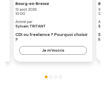
Bourg-en-Bresse
Bou
13 août 2026
18 a
10:00
12:3
Animé par
Anim
Sylvain TRITANT
Sév
CDI ou freelance ? Pourquoi choisir
Séc
?
fre
Je m'inscris