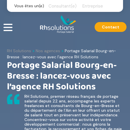
Skip
Vous êtes un(e)
Consultant(e)
Entreprise
to
content
Contact
RH Solutions
Nos agences
Portage Salarial Bourg-en-
>
>
Bresse : lancez-vous avec l’agence RH Solutions
Portage Salarial Bourg-en-
Bresse : lancez-vous avec
l’agence RH Solutions
RH Solutions, premier réseau français de portage
salarial depuis 22 ans, accompagne les experts
freelances et consultants de Bourg-en-Bresse et
du département de l’Ain en leur offrant un statut
de salarié tout en préservant leur indépendance.
Concentrez-vous sur votre activité et votre
développement commercial : nous gérons la
facturation, le recouvrement et vos fiches de paie