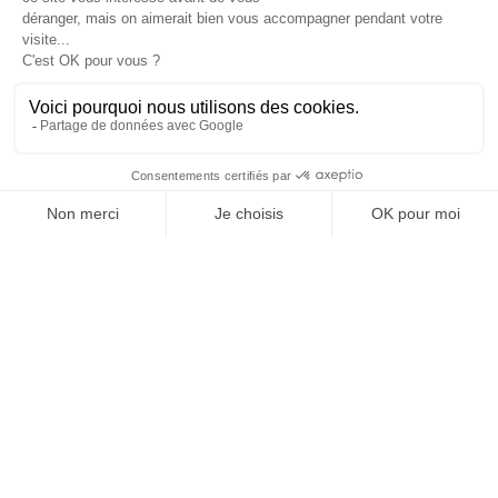
Giraudet
et
Bresse Bleu
.
Plasturgie et matériaux composites
:
missions en industrialisation, achats,
performance, éco-conception, qualité ou
transformation des procédés, dans un
département reconnu comme le premier pôle
plasturgique national.
Distribution professionnelle, logistique et
services B2B
: besoins en organisation, CRM,
digitalisation, pilotage commercial, achats ou
structuration de projets, notamment autour de
Martin Belaysoud
et des zones d’activités
comme
CADRAN A40
.
Bois, construction et transition énergétique
:
missions en RSE, efficacité énergétique,