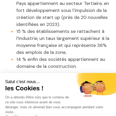
Pays appartiennent au secteur Tertiaire, en
fort développement sous l’impulsion de la
création de start up (près de 20 nouvelles
identifiées en 2023).
15 % des établissements se rattachent à
l’Industrie, un taux largement supérieur à la
moyenne française et qui représente 36%
des emplois de la zone,
14 % enfin des sociétés appartiennent au
domaine de la construction.
Grâce à la présence de moyen de
communication (3 autoroutes, 3 gares TGV à
proximité ainsi que 4 aéroports à moins de 2
h.), les ingénieurs, chercheurs et experts
indépendants peuvent réaliser leur mission sur