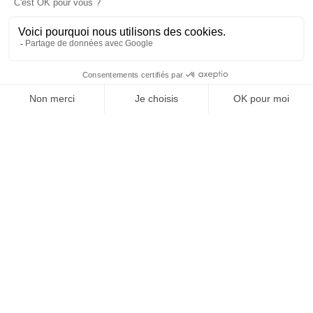
tout le territoire et même au delà, vers l’Italie
ou la Suisse.
Parmi les filières les plus dynamiques pour
réaliser des missions d’indépendants, notons la
filière sport, loisirs, santé/bien-être au pays
voironnais, appelée
Inosport
. A Voiron, son site
emblématique est le
Campus de la
Brunerie
qui rassemble de nombreuses
installations et équipements sportifs (Avenue
de Charavines 38500 Voiron, localisation :
coordonnées GPS : 45 22 45.96 N ; 5 34 42.86
E).