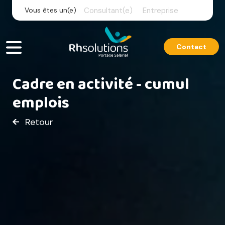
Skip
Vous êtes un(e)
Consultant(e)
Entreprise
to
content
Contact
Cadre en activité - cumul
emplois
Retour