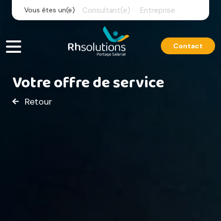
Skip
Vous êtes un(e)
Consultant(e)
Entreprise
to
content
Contact
Votre offre de service
Retour