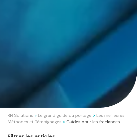
RH Solutions
Le grand guide du portage
Les meilleures
>
>
Méthodes et Témoignages
Guides pour les freelances
>
Filtrer les articles