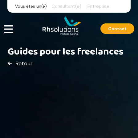
Skip
Vous êtes un(e)
Consultant(e)
Entreprise
to
content
Contact
Guides pour les freelances
Retour