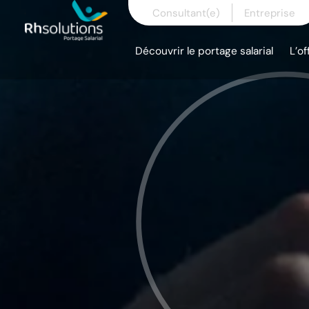
Skip
Consultant(e)
Entreprise
to
content
Découvrir le portage salarial
L’of