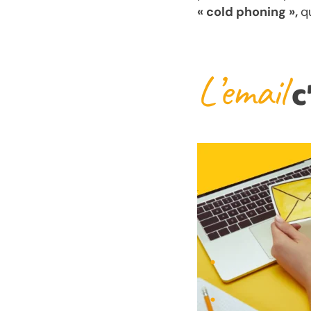
« cold phoning »,
q
L’email
c