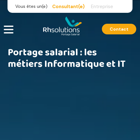
Skip
Vous êtes un(e)
Consultant(e)
Entreprise
to
content
Contact
Portage salarial : les
métiers Informatique et IT