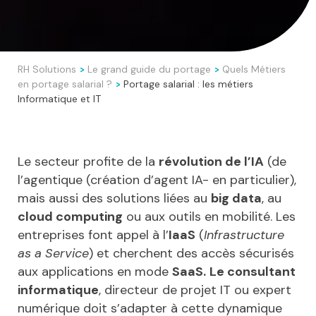
RH Solutions
Le grand guide du portage
Quels Métiers
>
>
en portage salarial ?
Portage salarial : les métiers
>
Informatique et IT
Le secteur profite de la
révolution de l’IA
(de
l’agentique (création d’agent IA- en particulier),
mais aussi des solutions liées au
big data
, au
cloud computing
ou aux outils en mobilité. Les
entreprises font appel à l’
IaaS
(
Infrastructure
as a Service
) et cherchent des accès sécurisés
aux applications en mode
SaaS.
Le consultant
informatique
, directeur de projet IT ou expert
numérique doit s’adapter à cette dynamique